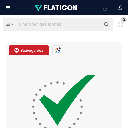
0
Sauvegardez