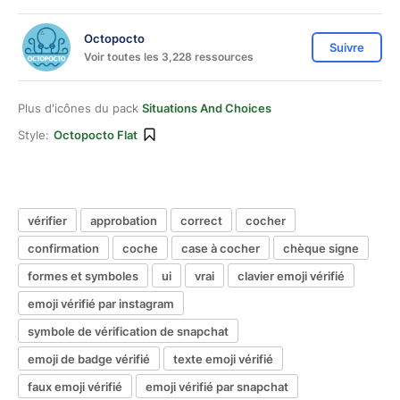
Octopocto
Suivre
Voir toutes les 3,228 ressources
Plus d'icônes du pack
Situations And Choices
Style:
Octopocto Flat
vérifier
approbation
correct
cocher
confirmation
coche
case à cocher
chèque signe
formes et symboles
ui
vrai
clavier emoji vérifié
emoji vérifié par instagram
symbole de vérification de snapchat
emoji de badge vérifié
texte emoji vérifié
faux emoji vérifié
emoji vérifié par snapchat