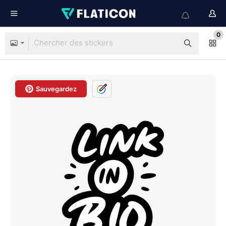
0
Sauvegardez