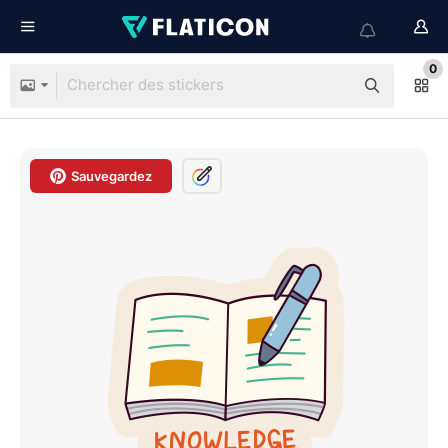
0
Sauvegardez