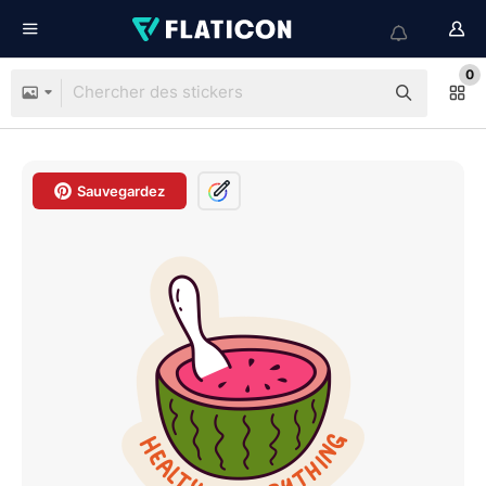
0
Sauvegardez