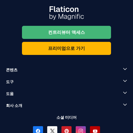
컨트리뷰터 액세스
프리미엄으로 가기
콘텐츠
도구
도움
회사 소개
소셜 미디어