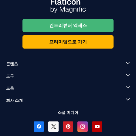
컨트리뷰터 액세스
프리미엄으로 가기
콘텐츠
도구
도움
회사 소개
소셜 미디어