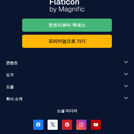
컨트리뷰터 액세스
프리미엄으로 가기
콘텐츠
도구
도움
회사 소개
소셜 미디어