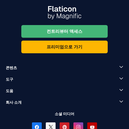
컨트리뷰터 액세스
프리미엄으로 가기
콘텐츠
도구
도움
회사 소개
소셜 미디어