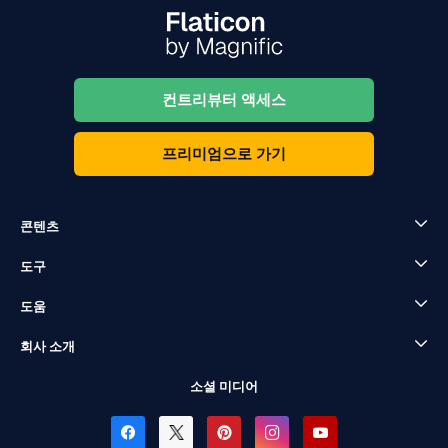
컨트리뷰터 액세스
프리미엄으로 가기
콘텐츠
도구
도움
회사 소개
소셜 미디어