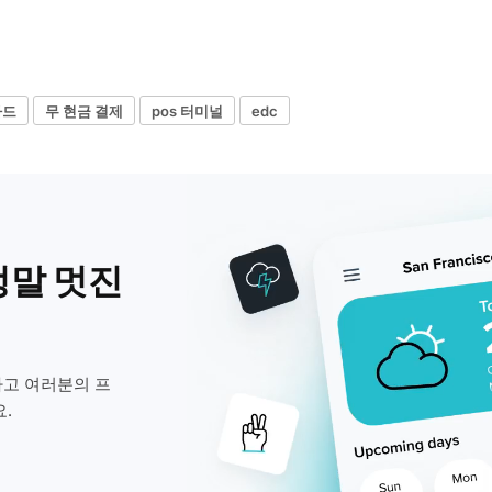
카드
무 현금 결제
pos 터미널
edc
정말 멋진
고 여러분의 프
.