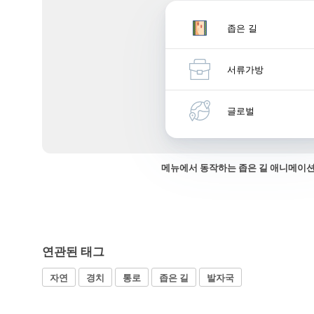
좁은 길
서류가방
글로벌
메뉴에서 동작하는 좁은 길 애니메이
연관된 태그
자연
경치
통로
좁은 길
발자국