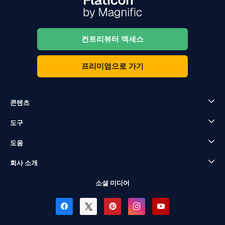
컨트리뷰터 액세스
프리미엄으로 가기
콘텐츠
도구
도움
회사 소개
소셜 미디어