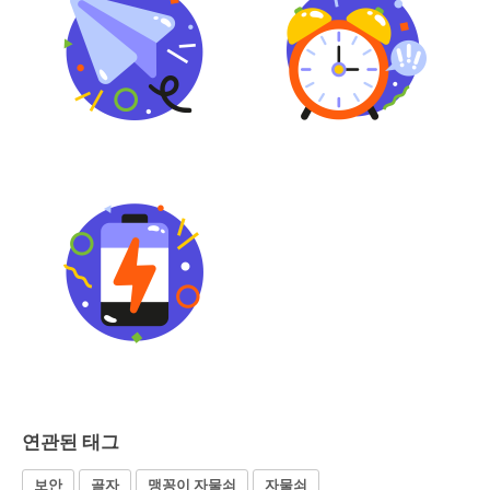
연관된 태그
보안
골자
맹꽁이 자물쇠
자물쇠