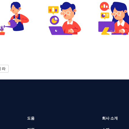
 라
도움
회사 소개