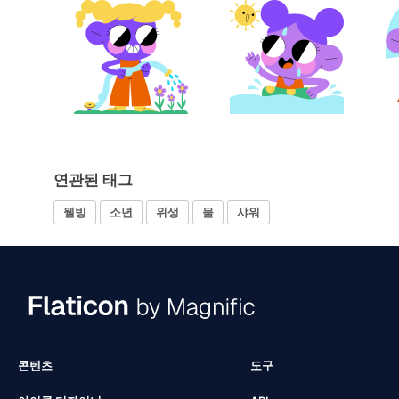
연관된 태그
웰빙
소년
위생
물
샤워
콘텐츠
도구