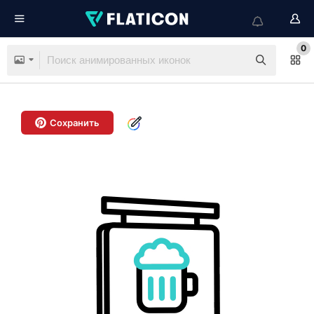
0
Сохранить