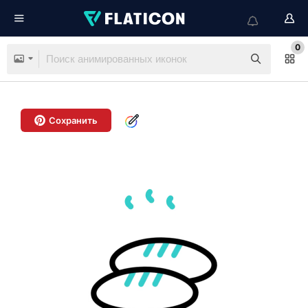
0
Сохранить