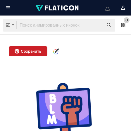
0
Сохранить