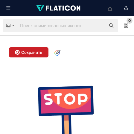
0
Сохранить