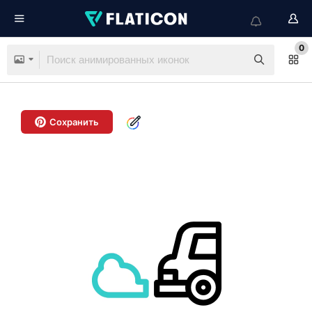
0
Сохранить