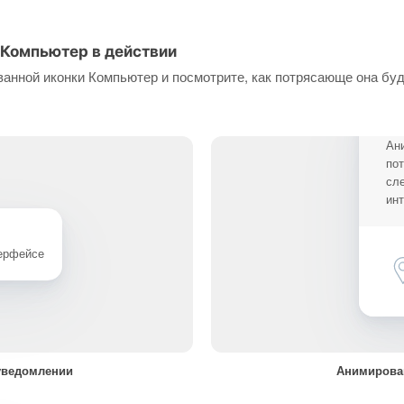
 Компьютер в действии
анной иконки Компьютер и посмотрите, как потрясающе она буд
Ан
по
сл
ин
терфейсе
уведомлении
Анимирова