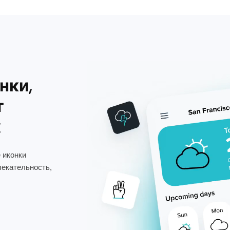
нки,
т
х
 иконки
лекательность,