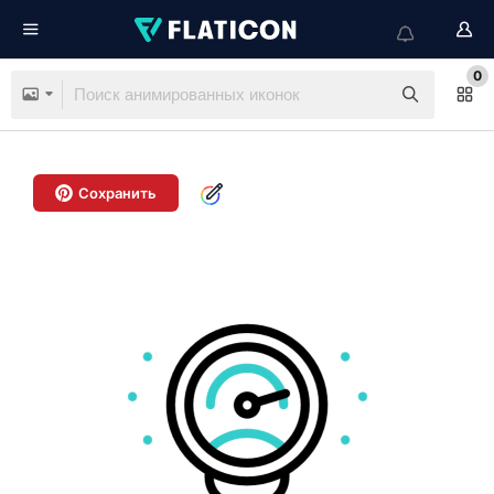
0
Сохранить