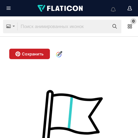
0
Сохранить