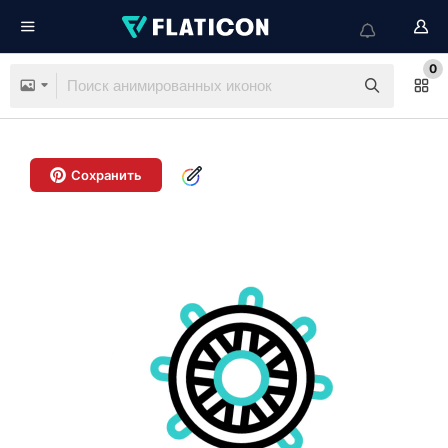
0
Сохранить