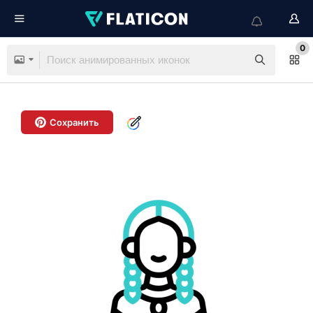
0
Сохранить