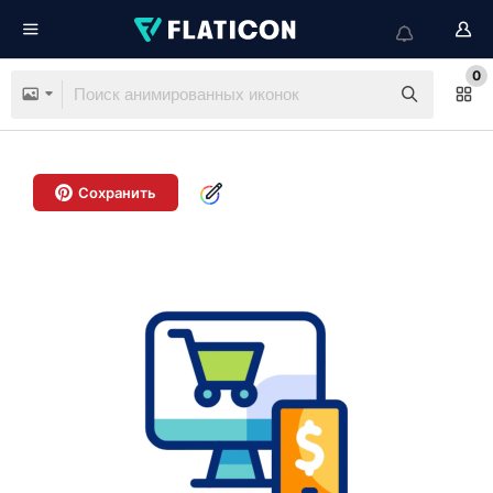
0
Сохранить