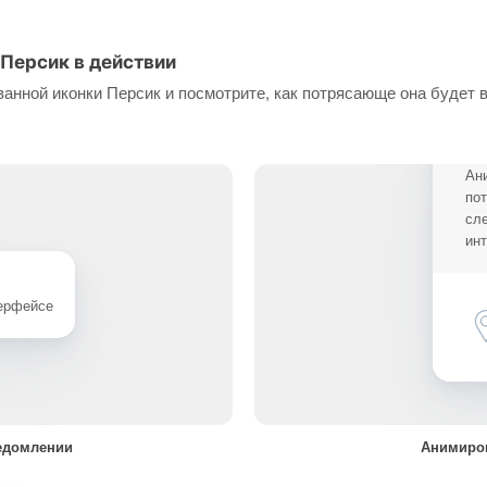
Персик в действии
анной иконки Персик и посмотрите, как потрясающе она будет 
Ан
по
сл
ин
терфейсе
едомлении
Анимиров