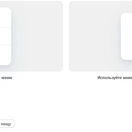
в меню
Используйте ани
 пищу