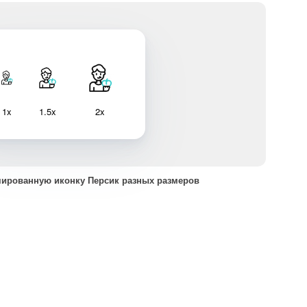
1x
1.5x
2x
мированную иконку Персик разных размеров