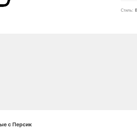
Стиль:
B
ые с Персик