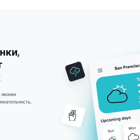
нки,
т
х
 иконки
лекательность,