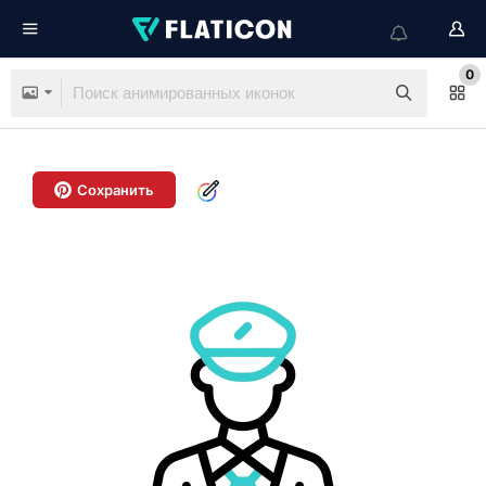
0
Сохранить