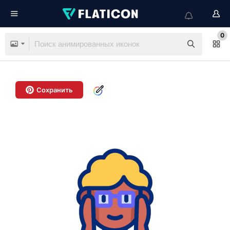
0
Сохранить