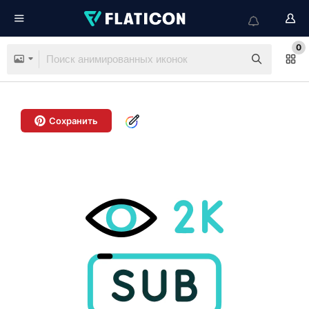
0
Сохранить