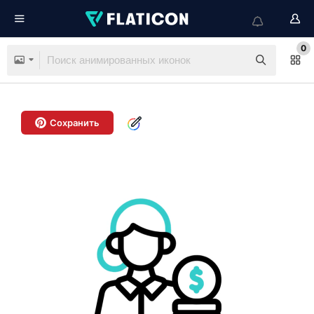
0
Сохранить