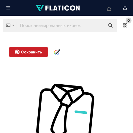
0
Сохранить