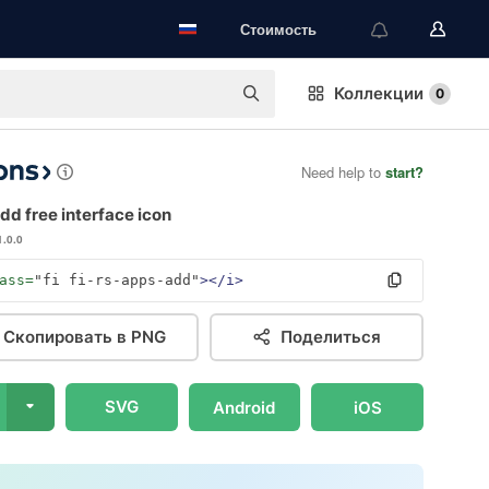
Стоимость
Коллекции
0
Need help to
start?
d free interface icon
1.0.0
ass=
"fi fi-rs-apps-add"
></i>
Скопировать в PNG
Поделиться
SVG
Android
iOS