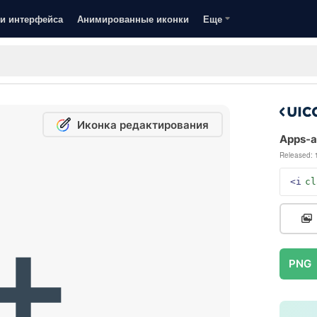
и интерфейса
Анимированные иконки
Еще
Иконка редактирования
Apps-ad
Released:
<i
cl
PNG