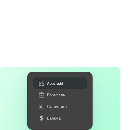
Apps-add
Портфель
Статистика
Валюта