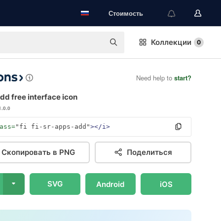
Стоимость
Коллекции
0
Need help to
start?
d free interface icon
1.0.0
ass=
"fi fi-sr-apps-add"
></i>
Скопировать в PNG
Поделиться
SVG
Android
iOS