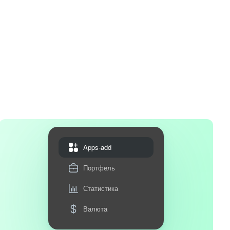
Apps-add
Портфель
Статистика
Валюта