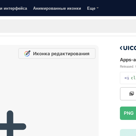
и интерфейса
Анимированные иконки
Еще
Иконка редактирования
Apps-ad
Released:
<i
cl
PNG