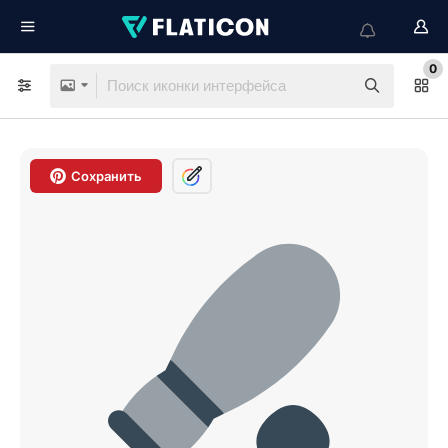
0
Сохранить