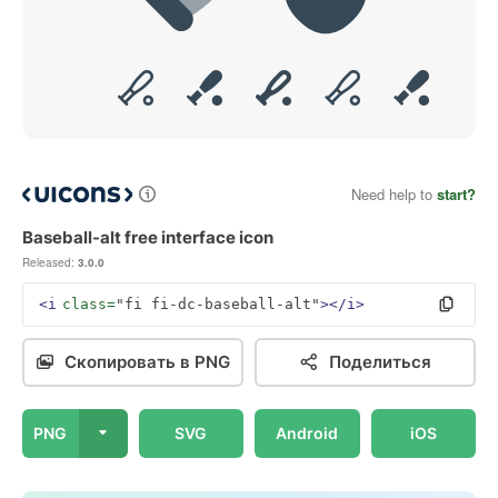
Need help to
start?
Baseball-alt free interface icon
Released:
3.0.0
<i
class=
"fi fi-dc-baseball-alt"
></i>
Скопировать в PNG
Поделиться
PNG
SVG
Android
iOS