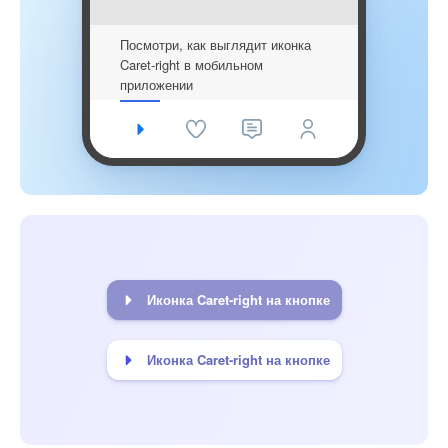
Посмотри, как выглядит иконка
Caret-right в мобильном
приложении
Иконка Caret-right на кнопке
Иконка Caret-right на кнопке