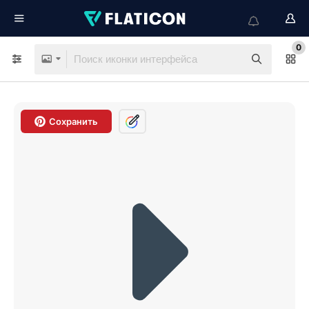
0
Сохранить