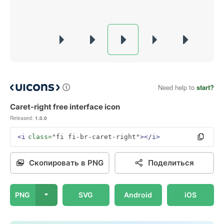
Need help to
start?
Caret-right free interface icon
Released:
1.0.0
<i
class=
"fi fi-br-caret-right"
></i>
Скопировать в PNG
Поделиться
PNG
SVG
Android
iOS