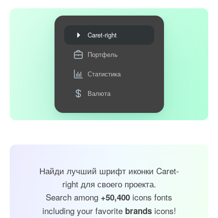
Caret-right
Портфель
Статистика
Валюта
Найди лучший шрифт иконки Caret-
right для своего проекта.
Search among
icons fonts
+50,400
including your favorite
icons!
brands