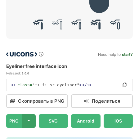
Need help to
start?
Eyeliner free interface icon
Released:
3.0.0
<i
class=
"fi fi-sr-eyeliner"
></i>
Скопировать в PNG
Поделиться
PNG
SVG
Android
iOS