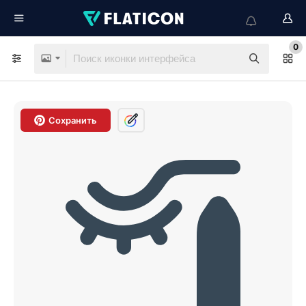
0
Сохранить