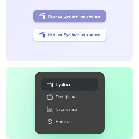
Иконка Eyeliner на кнопке
Иконка Eyeliner на кнопке
Eyeliner
Портфель
Статистика
Валюта