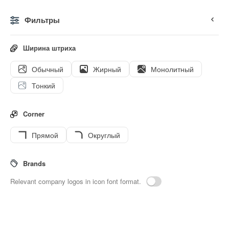
Фильтры
0
Ширина штриха
Обычный
Жирный
Монолитный
Иконки
Стикеры
Анимированные иконки
Значки и
Тонкий
Corner
Прямой
Округлый
24
Eye-makeup
Interface icons
Brands
Relevant company logos in icon font format.