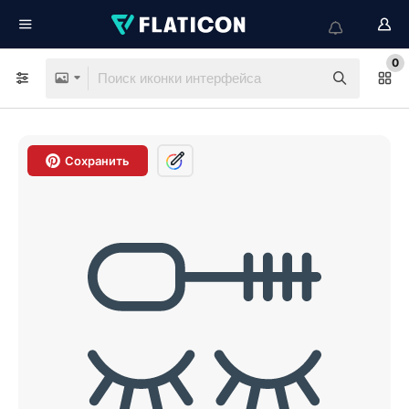
0
Сохранить