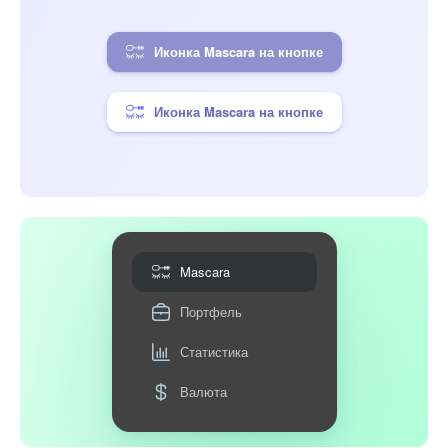
Иконка Mascara на кнопке
Иконка Mascara на кнопке
Mascara
Портфель
Статистика
Валюта