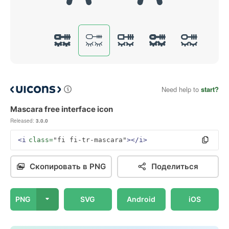
Need help to
start?
Mascara free interface icon
Released:
3.0.0
<i
class=
"fi fi-tr-mascara"
></i>
Скопировать в PNG
Поделиться
PNG
SVG
Android
iOS