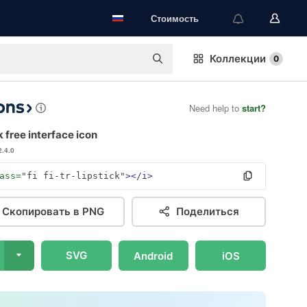
Стоимость
Коллекции
0
Need help to
start?
k free interface icon
2.4.0
ass=
"fi fi-tr-lipstick"
></i>
Скопировать в PNG
Поделиться
SVG
Android
iOS