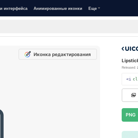
и интерфейса
Анимированные иконки
Еще
Иконка редактирования
Lipstic
Released:
<i
cl
PNG