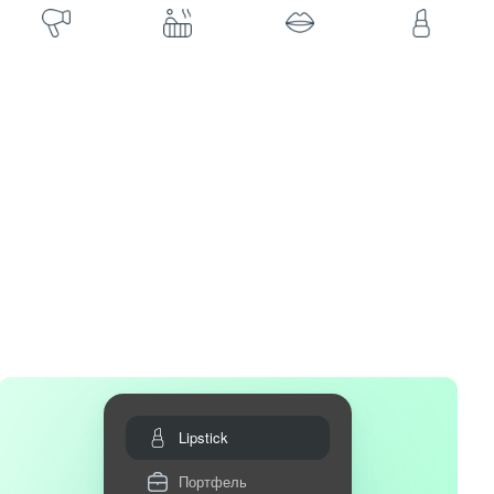
Lipstick
Портфель