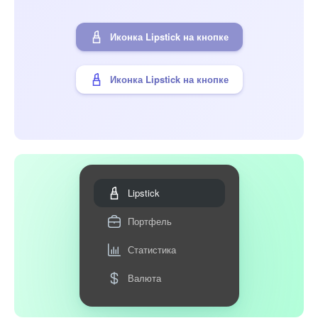
Иконка Lipstick на кнопке
Иконка Lipstick на кнопке
Lipstick
Портфель
Статистика
Валюта