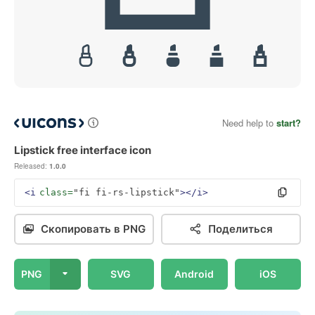
Need help to
start?
Lipstick free interface icon
Released:
1.0.0
<i
class=
"fi fi-rs-lipstick"
></i>
Скопировать в PNG
Поделиться
PNG
SVG
Android
iOS