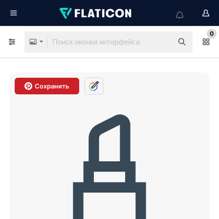
0
Сохранить