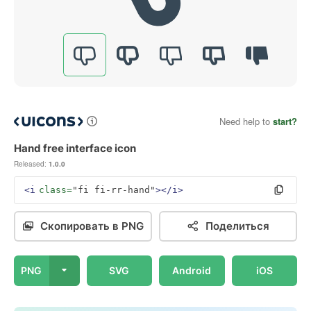
Need help to
start?
Hand free interface icon
Released:
1.0.0
<i
class=
"fi fi-rr-hand"
></i>
Скопировать в PNG
Поделиться
PNG
SVG
Android
iOS