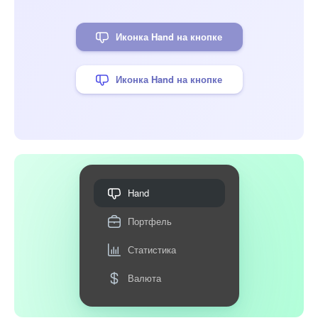
Иконка Hand на кнопке
Иконка Hand на кнопке
Hand
Портфель
Статистика
Валюта