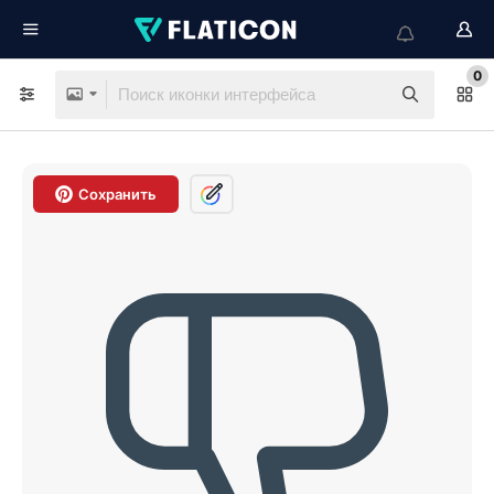
0
Сохранить