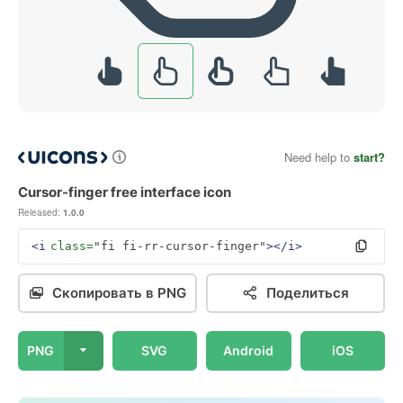
Need help to
start?
Cursor-finger free interface icon
Released:
1.0.0
<i
class=
"fi fi-rr-cursor-finger"
></i>
Скопировать в PNG
Поделиться
PNG
SVG
Android
iOS