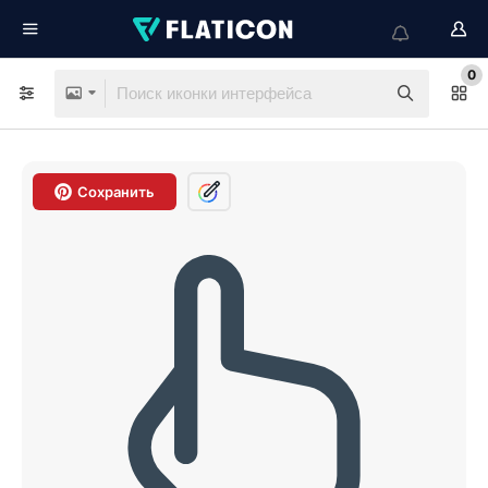
0
Сохранить