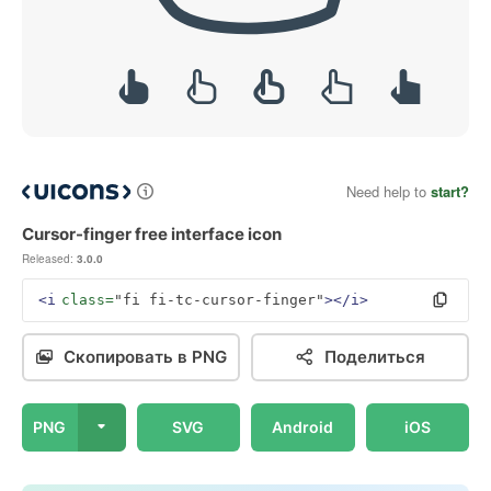
Need help to
start?
Cursor-finger free interface icon
Released:
3.0.0
<i
class=
"fi fi-tc-cursor-finger"
></i>
Скопировать в PNG
Поделиться
PNG
SVG
Android
iOS