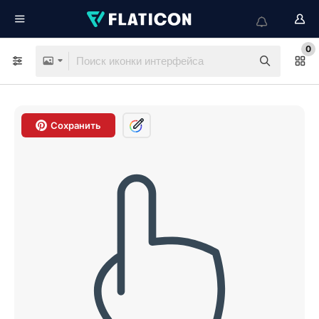
0
Сохранить