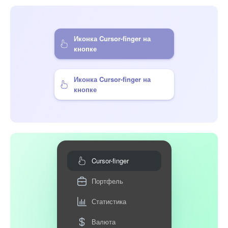
Иконка Cursor-finger на
кнопке
Иконка Cursor-finger на
кнопке
Cursor-finger
Портфель
Статистика
Валюта