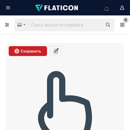
0
Сохранить