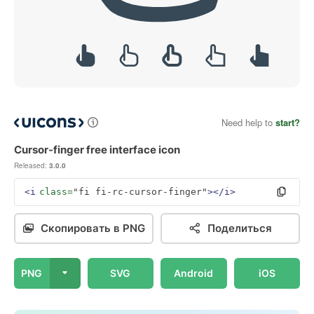
Need help to
start?
Cursor-finger free interface icon
Released:
3.0.0
<i
class=
"fi fi-rc-cursor-finger"
></i>
Скопировать в PNG
Поделиться
PNG
SVG
Android
iOS