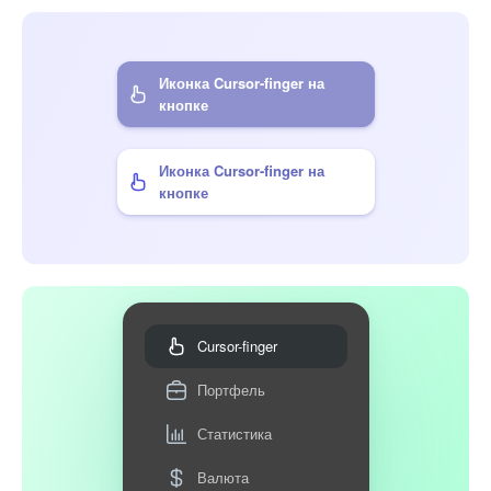
Иконка Cursor-finger на
кнопке
Иконка Cursor-finger на
кнопке
Cursor-finger
Портфель
Статистика
Валюта