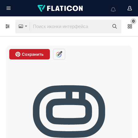
0
Сохранить