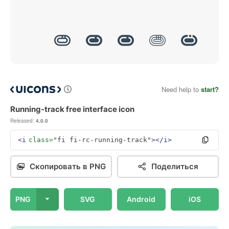
Need help to
start?
Running-track free interface icon
Released:
4.0.0
<i
class=
"fi fi-rc-running-track"
></i>
Скопировать в PNG
Поделиться
PNG
SVG
Android
iOS