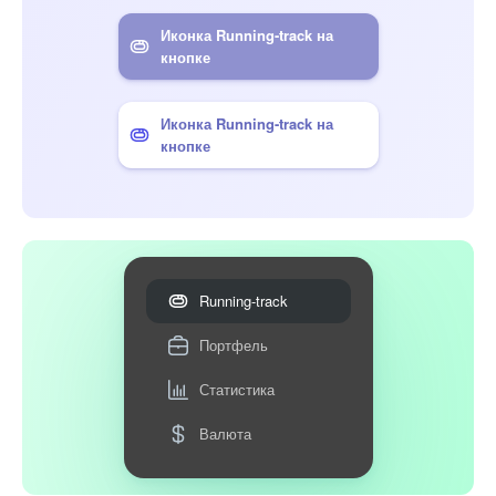
Иконка Running-track на
кнопке
Иконка Running-track на
кнопке
Running-track
Портфель
Статистика
Валюта