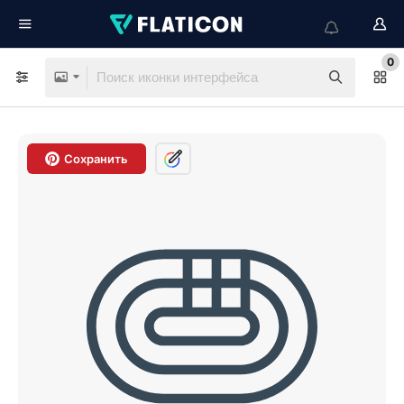
0
Сохранить