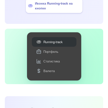
Иконка Running-track на
кнопке
Running-track
Портфель
Статистика
Валюта