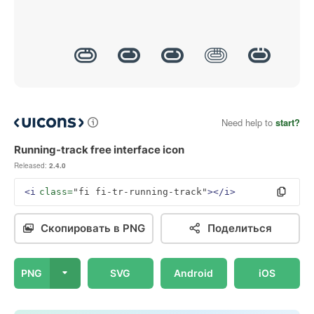
Need help to
start?
Running-track free interface icon
Released:
2.4.0
<i
class=
"fi fi-tr-running-track"
></i>
Скопировать в PNG
Поделиться
PNG
SVG
Android
iOS