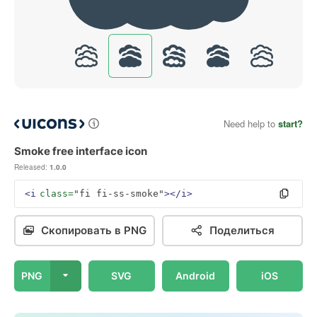
Need help to
start?
Smoke free interface icon
Released:
1.0.0
<i
class=
"fi fi-ss-smoke"
></i>
Скопировать в PNG
Поделиться
PNG
SVG
Android
iOS