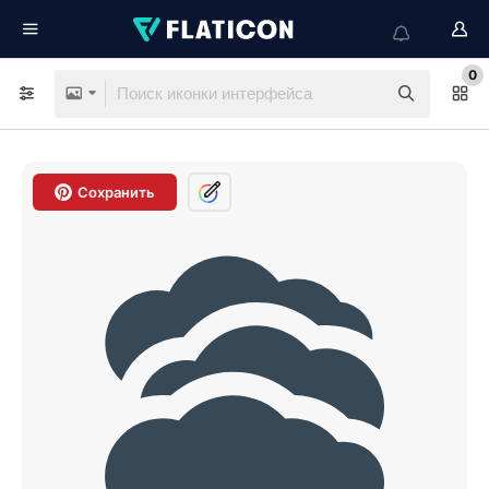
0
Сохранить