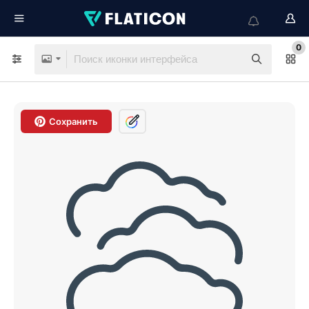
0
Сохранить