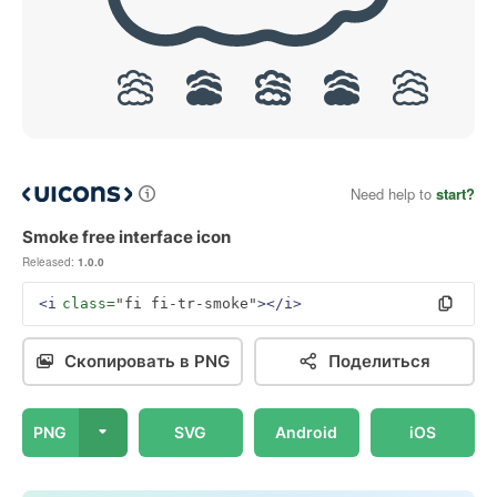
Need help to
start?
Smoke free interface icon
Released:
1.0.0
<i
class=
"fi fi-tr-smoke"
></i>
Скопировать в PNG
Поделиться
PNG
SVG
Android
iOS