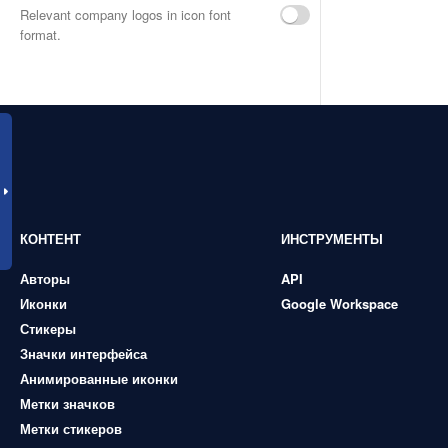
Relevant company logos in icon font
format.
КОНТЕНТ
ИНСТРУМЕНТЫ
Авторы
API
Иконки
Google Workspace
Стикеры
Значки интерфейса
Анимированные иконки
Метки значков
Метки стикеров