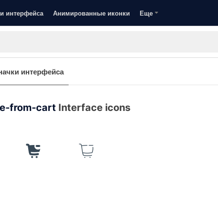
и интерфейса
Анимированные иконки
Еще
начки интерфейса
e-from-cart
Interface icons