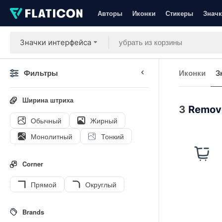
Авторы
Иконки
Стикеры
Значк
Значки интерфейса
Фильтры
Иконки
З
Ширина штриха
3
Remov
Обычный
Жирный
Монолитный
Тонкий
Corner
Прямой
Округлый
Brands